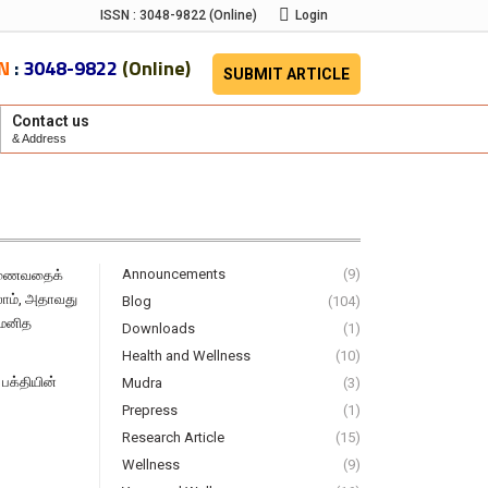
ISSN : 3048-9822 (Online)
Login
SN
:
3048-9822
(Online)
SUBMIT ARTICLE
Contact us
& Address
Announcements
(9)
் இணைவதைக்
லாம், அதாவது
Blog
(104)
 மனித
Downloads
(1)
Health and Wellness
(10)
பக்தியின்
Mudra
(3)
Prepress
(1)
Research Article
(15)
Wellness
(9)