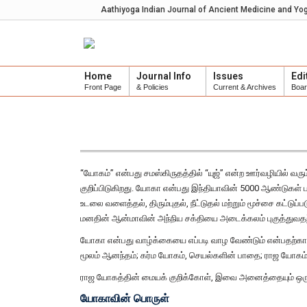
Aathiyoga Indian Journal of Ancient Medicine and Yo
Home
Journal Info
Issues
Edi
Front Page
& Policies
Current & Archives
Boa
“யோகம்” என்பது சமஸ்கிருதத்தில் “யுஜ்” என்ற ஊர்வழியில்
குறிப்பிடுகிறது. யோகா என்பது இந்தியாவின் 5000 ஆண்டுகள் 
உடலை வளைத்தல், திரும்புதல், நீட்டுதல் மற்றும் மூச்சை கட்
மனதின் ஆன்மாவின் அந்நிய சக்தியை அடைக்கலம் புகுத்துவ
யோகா என்பது வாழ்க்கையை எப்படி வாழ வேண்டும் என்பதற்கா
மூலம் ஆனந்தம்; கர்ம யோகம், செயல்களின் பாதை; ராஜ யோகம், 
ராஜ யோகத்தின் மையக் குறிக்கோள், இவை அனைத்தையும் ஒர
யோகாவின் பொருள்