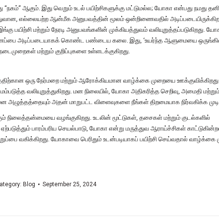
கம்” ஆகும். இது வெறும் உடல் பயிற்சிகளுக்கு மட்டுமல்ல; யோகா என்பது நமது தனிப்
பொதுவான, எல்லையற்ற ஆன்மீக அனுபவத்தின் மூலம் ஒன்றிணைவதில் அடிப்படையிருக்கிற
 பயிற்சி மற்றும் நேரடி அனுபவங்களின் முக்கியத்துவம் வலியுறுத்தப்படுகிறது. யோ
்கிணைப்பை அடிப்படையாகக் கொண்ட பண்டைய கலை. இது, ‘உயர்ந்த ஆளுமையை ஒருங்
நடைமுறைகள் மற்றும் குறிப்புகளை உள்ளடக்குகிறது.
த்திற்கான ஒரு நேர்மறை மற்றும் ஆரோக்கியமான வாழ்க்கை முறையை ஊக்குவிக்கிறது.
ேம்படுத்த வலியுறுத்துகிறது. மன நிலையில், யோகா அதிகரித்த செறிவு, அமைதி மற்று
ன அழுத்தத்தையும் அதன் மாறுபட்ட விளைவுகளை நீங்கள் திறமையாக நிர்வகிக்க முடிய
ம் நிலைத்தன்மையை வழங்குகிறது. உடலின் மூட்டுகள், தசைகள் மற்றும் குடல்களில்
ற்படுத்தும் பாரம்பரிய செயல்பாடு, யோகா என்று மருத்துவ ஆராய்ச்சிகள் காட்டுகின்
ப்பை வகிக்கிறது. யோகாவை பெரிதும் உடன்படியாகப் பயிற்சி செய்வதால் வாழ்க்கை 
ategory:
Blog
September 25, 2024