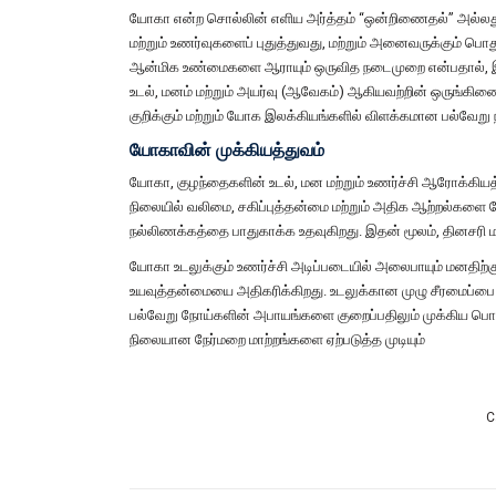
யோகா என்ற சொல்லின் எளிய அர்த்தம் “ஒன்றிணைதல்” அல்லது “ந
மற்றும் உணர்வுகளைப் புதுத்துவது, மற்றும் அனைவருக்கும் 
ஆன்மிக உண்மைகளை ஆராயும் ஒருவித நடைமுறை என்பதால், இங்கு
உடல், மனம் மற்றும் அயர்வு (ஆவேகம்) ஆகியவற்றின் ஒருங
குறிக்கும் மற்றும் யோக இலக்கியங்களில் விளக்கமான பல்வேறு 
யோகாவின் முக்கியத்துவம்
யோகா, குழந்தைகளின் உடல், மன மற்றும் உணர்ச்சி ஆரோக்கிய
நிலையில் வலிமை, சகிப்புத்தன்மை மற்றும் அதிக ஆற்றல்களை ம
நல்லிணக்கத்தை பாதுகாக்க உதவுகிறது. இதன் மூலம், தினசரி ம
யோகா உடலுக்கும் உணர்ச்சி அடிப்படையில் அலைபாயும் மனதிற்கு
உயவுத்தன்மையை அதிகரிக்கிறது. உடலுக்கான முழு சீரமைப்பை ஏ
பல்வேறு நோய்களின் அபாயங்களை குறைப்பதிலும் முக்கிய பொறு
நிலையான நேர்மறை மாற்றங்களை ஏற்படுத்த முடியும்
C