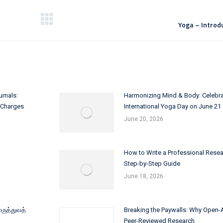
Yoga – Introd
Next
post:
rnals:
Harmonizing Mind & Body: Celebra
g Charges
International Yoga Day on June 21
June 20, 2026
How to Write a Professional Resea
Step-by-Step Guide
June 18, 2026
மருத்துவத்
Breaking the Paywalls: Why Open-
Peer-Reviewed Research