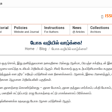
ga
IS
torial
Policies
Instructions
News
Collections
rd
Website and Journal
For Authors
@ Articles
Archives
யோக வழியில் வாழ்க்கை!
You are here:
Home
Blog
யோக வழியில் வாழ்க்கை!
 வரும் ஒரு சொல், இது தனித்துவமான நனவுநிலை அல்லது ஆன்மா, பிரபஞ்ச சக்தியுடன
பழமை வாய்ந்த உடலியல் அறிவியல் ஆகும். சிலர் யோகாந் ஒரு உடற்பயிற்சியாகவே கருத
டுப்படுத்துதல் என நխ்சறியும் பயிற்சிகள் என நினைக்கலாம். ஆனால், இவை அனைத்தும்,
தற்கான ஆழமான அறிவியலின் பகுதிகள்.
ன ஞானத்தை கொண்டுள்ளது – ஞான யோகம், ஞான தத்துவ மார்க்கம்; பக்தி யோகம், 
மனதின் கட்டுப்பாடு. ராஜ யோகத்தை எட்டு பாகங்களாகப் பிரிக்கலாம்.
ுங்கிணைக்க உதவுவது யோக ஆசன பயிற்சிகள் ஆகும்.