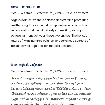
Yoga – Introduction
Blog
By
admin
September 25, 2024
Leave a comment
Yoga is both an art and a science dedicated to promoting
healthy living. It is a spiritual discipline rooted in a profound
understanding of the mind-body connection, aiming to
achieve harmony between these two entities. The holistic
nature of Yoga nurtures balance across various aspects of
life and is well-regarded for its role in disease…
யோக வழியில் வாழ்க்கை!
Blog
By
admin
September 25, 2024
Leave a comment
“யோகம்” என்பது சமஸ்கிருதத்தில் “யுஜ்” என்ற ஊர்வழியில் வரும்
ஒரு சொல், இது தனித்துவமான நனவுநிலை அல்லது ஆன்மா,
பிரபஞ்ச சக்தியுடன் இணைவதைக் குறிப்பிடுகிறது. யோகா என்பது
இந்தியாவின் 5000 ஆண்டுகள் பழமை வாய்ந்த உடலியல் அறிவியல்
ஆகும். சிலர் யோகாந் ஒரு உடற்பயிற்சியாகவே கருதலாம், அதாவது
உடலை வளைத்தல், திரும்புதல், நீட்டுதல் மற்றும் மூச்சை