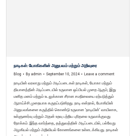
நாடிகள்: யோகிகளின் அனுபவம் மற்றும் அறிவுரை
Blog
By
admin
September 10, 2024
Leave a comment
நாடியின் வரலாறு மற்றும் அடிப்படைகள் நாடிகள், யோகா மற்றும்
தியானத்தின் அடிப்படையில் உருவான ஒப்பியல் முறை ஆகும், இது
மனித மனம் மற்றும் உடலுக்கான சீரான சமநிலையை ஏற்படுத்தும்
ஆராய்ச்சி முறையாக கருதப்படுகிறது. நாடி என்றால், யோகியின்
அனுபவங்களை கருத்தில் கொண்டு உருவான ‘நாடியின்’ வாயிலாக,
உள்ளுணர்வு மற்றும் அதன் உறவு பற்றிய புரிதலை உருவாக்குவது
நோக்கம். இந்த வார்த்தை, தத்துவத்தின் அடிப்படையில், பல்வேறு
அழகியல் மற்றும் அறிவியல் கோணங்களை உள்ளடக்கியது. நாடிகள்