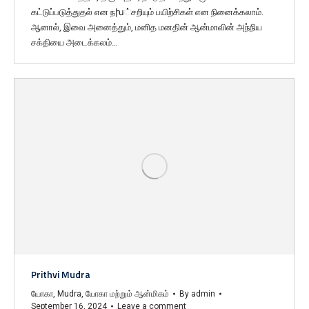
கட்டுப்படுத்துதல் என நխ்சறியும் பயிற்சிகள் என நினைக்கலாம்.
ஆனால், இவை அனைத்தும், மனித மனதின் ஆன்மாவின் அந்நிய
சக்தியை அடைக்கலம்…
Prithvi Mudra
யோகா
,
Mudra
,
யோகா மற்றும் ஆன்மிகம்
By
admin
September 16, 2024
Leave a comment