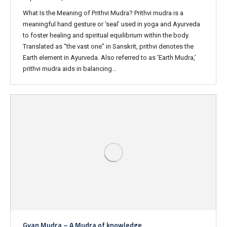
What Is the Meaning of Prithvi Mudra? Prithvi mudra is a
meaningful hand gesture or ‘seal’ used in yoga and Ayurveda
to foster healing and spiritual equilibrium within the body.
Translated as “the vast one” in Sanskrit, prithvi denotes the
Earth element in Ayurveda. Also referred to as ‘Earth Mudra,’
prithvi mudra aids in balancing…
Gyan Mudra – A Mudra of knowledge