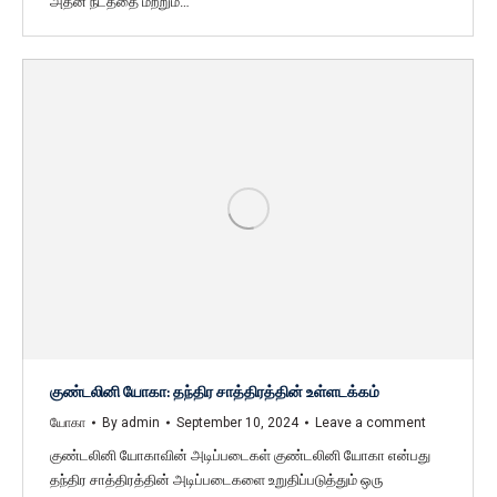
அதன் நடத்தை மற்றும்…
குண்டலினி யோகா: தந்திர சாத்திரத்தின் உள்ளடக்கம்
யோகா
By
admin
September 10, 2024
Leave a comment
குண்டலினி யோகாவின் அடிப்படைகள் குண்டலினி யோகா என்பது
தந்திர சாத்திரத்தின் அடிப்படைகளை உறுதிப்படுத்தும் ஒரு