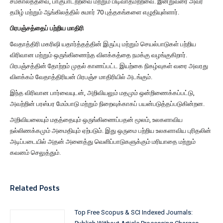
சமகாலத்தவை, பாகுபாடற்றவை மற்றும் பிடிவாதமற்றவை. இன்றுவரை அவர்
தமிழ் மற்றும் ஆங்கிலத்தில் சுமார் 70 புத்தகங்களை எழுதியுள்ளார்.
பிரபஞ்சத்தைப் பற்றிய மாதிரி
வேதாத்திரி மகரிஷி யதார்த்தத்தின் இருப்பு மற்றும் செயல்பாடுகள் பற்றிய
விரிவான மற்றும் ஒருங்கிணைந்த விளக்கத்தை நமக்கு வழங்குகிறார்.
பிரபஞ்சத்தின் தோற்றம் முதல் காணப்பட்ட இயற்கை நிகழ்வுகள் வரை அவரது
விளக்கம் வேதாத்திரியன் பிரபஞ்ச மாதிரியில் அடங்கும்.
இந்த விரிவான பார்வையுடன், அறிவியலும் மதமும் ஒன்றிணைக்கப்பட்டு,
அவற்றின் பரஸ்பர மேம்பாடு மற்றும் நிறைவுக்காகப் பயன்படுத்தப்படுகின்றன.
அறிவியலையும் மதத்தையும் ஒருங்கிணைப்பதன் மூலம், உலகளாவிய
நல்லிணக்கமும் அமைதியும் ஏற்படும். இது ஒருமை பற்றிய உலகளாவிய புரிதலின்
அடிப்படையில் அதன் அனைத்து வெளிப்பாடுகளுக்கும் மரியாதை மற்றும்
கவனம் செலுத்தும்.
Related Posts
Top Free Scopus & SCI Indexed Journals: