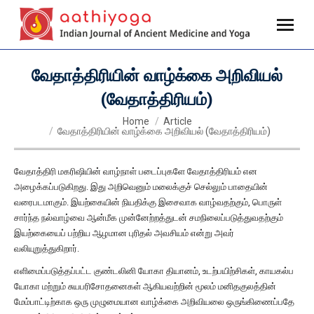
வேதாத்திரியின் வாழ்க்கை அறிவியல்
(வேதாத்திரியம்)
You are here:
Home
Article
வேதாத்திரியின் வாழ்க்கை அறிவியல் (வேதாத்திரியம்)
வேதாத்திரி மகரிஷியின் வாழ்நாள் படைப்புகளே வேதாத்திரியம் என
அழைக்கப்படுகிறது. இது அறிவெனும் மலைக்குச் செல்லும் பாதையின்
வரைபடமாகும். இயற்கையின் நியதிக்கு இசைவாக வாழ்வதற்கும், பொருள்
சார்ந்த நல்வாழ்வை ஆன்மீக முன்னேற்றத்துடன் சமநிலைப்படுத்துவதற்கும்
இயற்கையைப் பற்றிய ஆழமான புரிதல் அவசியம் என்று அவர்
வலியுறுத்துகிறார்.
எளிமைப்படுத்தப்பட்ட குண்டலினி யோகா தியானம், உடற்பயிற்சிகள், காயகல்ப
யோகா மற்றும் சுயபரிசோதனைகள் ஆகியவற்றின் மூலம் மனிதகுலத்தின்
மேம்பாட்டிற்காக ஒரு முழுமையான வாழ்க்கை அறிவியலை ஒருங்கிணைப்பதே