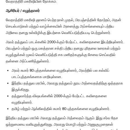
வேதாத்திரி மகரிஷியின் நோக்கம்.
ஆசிரியர் / எழுத்தாளர்
வேதாத்திரி மகரிஷி ஞானம் பெற்ற நாள் முதல், பிரபஞ்சத்தின் தோற்றம், அதன்
செயல்பாடுகள் மற்றும் வாழ்க்கையின் அனைத்து அம்சங்களையும் பற்றிய
அறிவை தனது உள்விழிக்கு இயற்கை வெளிப்படுத்தியபடி பெற்றுள்ளார்.
அவர் தத்துவப் பாடல்களில் 2000-க்கும் மேற்பட்ட கவிதைகளை இயற்றியுள்ளார்.
பிரபஞ்சம் மற்றும் ஒரு மகத்தான சக்தி பற்றிய தனது புரிதலை உரைகள் மற்றும்
எழுத்துக்கள் மூலம் வெளிப்படுத்தி சக மனிதர்களுக்கு சேவை செய்வதில்
தன்னை அர்ப்பணித்துள்ளார்.
அவர் சுமார் 80 புத்தகங்களை எழுதியுள்ளார், அவற்றில் பல கல்விப்
பாடப்புத்தகங்களாக மாறியுள்ளன.
இந்திய தத்துவ மரபில், அவரது தத்துவம் தூய அத்வைதத்திற்கு ஒத்ததாக
இருக்கிறது.
தத்துவார்த்த விஷயங்களில் 2000-க்கும் மேற்பட்ட கவிதைகளை
எழுதியுள்ளார்.
தமிழ் மற்றும் ஆங்கிலத்தில் சுமார் 80 புத்தகங்களை எழுதியுள்ளார்.
இந்திய தத்துவ மரபில் அவரது தத்துவம் அத்வைதம் ஆகும். இது சர்வ தேச
ஒற்றுமையை வலியுறுத்துகிறது. அவரது மொழி மற்றும் அணுகுமுறைகள்